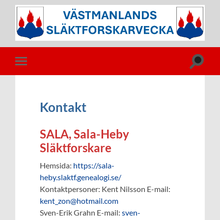
Västmanlands
Släktforskarvecka
Slå
Slå
på/av
på/av
sökfält
mobilmeny
Kontakt
SALA, Sala-Heby
Släktforskare
Hemsida:
https://sala-
heby.slaktf.genealogi.se/
Kontaktpersoner: Kent Nilsson E-mail:
kent_zon@hotmail.com
Sven-Erik Grahn E-mail:
sven-