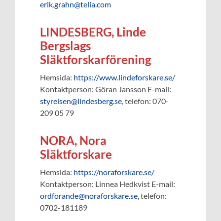
erik.grahn@telia.com
LINDESBERG, Linde
Bergslags
Släktforskarförening
Hemsida:
https://www.lindeforskare.se/
Kontaktperson: Göran Jansson E-mail:
styrelsen@lindesberg.se
, telefon: 070-
209 05 79
NORA, Nora
Släktforskare
Hemsida:
https://noraforskare.se/
Kontaktperson: Linnea Hedkvist E-mail:
ordforande@noraforskare.se
, telefon:
0702-181189